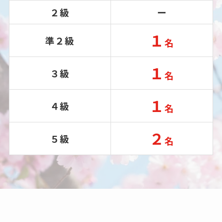
２級
ー
１
準２級
名
１
３級
名
１
４級
名
２
５級
名