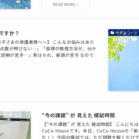
ですか？
中学生コース
お子さまの保護者様へ～】 こんなお悩みはあり
、点数が伸びない…」「英検の勉強方法が、分か
文読解が苦手…」実はそれ、英語が苦手 なので
“今の課題” が 見えた 模試時間
【“今の課題” が 見えた 模試時間】 こんに
CoCo Houseです。本日、CoCo Hous
た！！ 今回の模試では、ただ問題を解くだけ